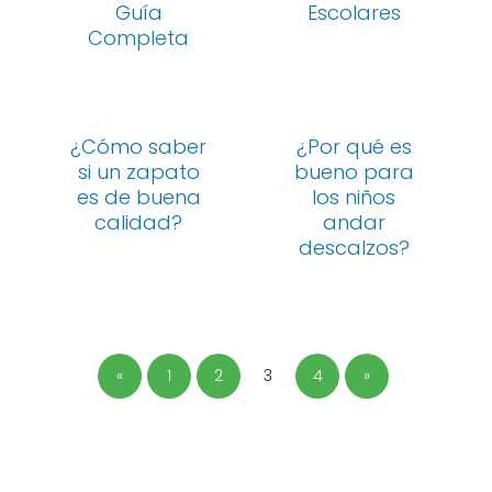
Guía
Escolares
Completa
¿Cómo saber
¿Por qué es
si un zapato
bueno para
es de buena
los niños
calidad?
andar
descalzos?
«
1
2
3
4
»