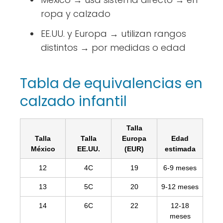
ropa y calzado
EE.UU. y Europa → utilizan rangos
distintos → por medidas o edad
Tabla de equivalencias en
calzado infantil
Talla
Talla
Talla
Europa
Edad
México
EE.UU.
(EUR)
estimada
12
4C
19
6-9 meses
13
5C
20
9-12 meses
14
6C
22
12-18
meses