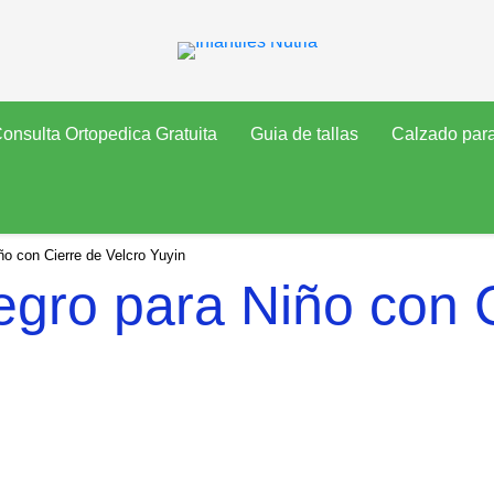
onsulta Ortopedica Gratuita
Guia de tallas
Calzado par
o con Cierre de Velcro Yuyin
gro para Niño con C