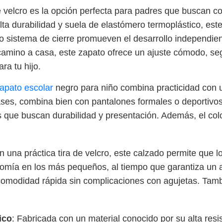
e velcro es la opción perfecta para padres que buscan c
lta durabilidad y suela de elastómero termoplástico, est
ctico sistema de cierre promueven el desarrollo independi
l camino a casa, este zapato ofrece un ajuste cómodo, seg
ra tu hijo.
apato escolar
negro para niño combina practicidad con u
lases, combina bien con pantalones formales o deportivos.
 que buscan durabilidad y presentación. Además, el color
 una práctica tira de velcro, este calzado permite que l
nomía en los más pequeños, al tiempo que garantiza un aj
comodidad rápida sin complicaciones con agujetas. Tamb
ico
: Fabricada con un material conocido por su alta resist