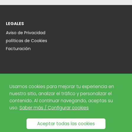
LEGALES
Aviso de Privacidad
políticas de Cookies
Facturación
EMPRESA
Usamos cookies para mejorar tu experiencia en
Sobre Nosotros
nuestro sitio, analizar el tráfico y personalizar el
Contacto
contenido. Al continuar navegando, aceptas su
FAQ
uso.
Saber más / Configurar cookies
Menciones
Blog
Aceptar todas las cookies
Diccionario